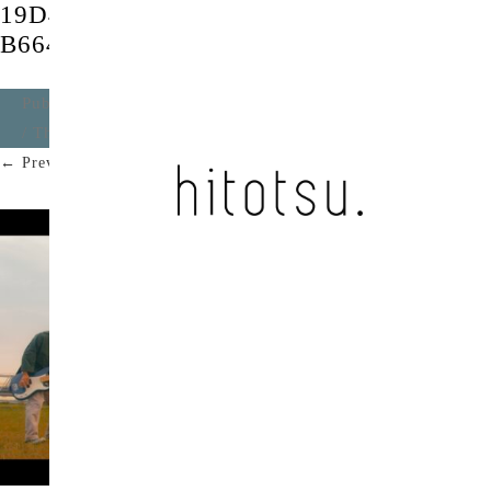
19D487FB-F5D3-4E9A-AFC6-
B664DFBBA10A
Published
2021年11月13日
at
1472 × 828
in
あっけない
/ The whimsical glider
.
← Previous
Next →