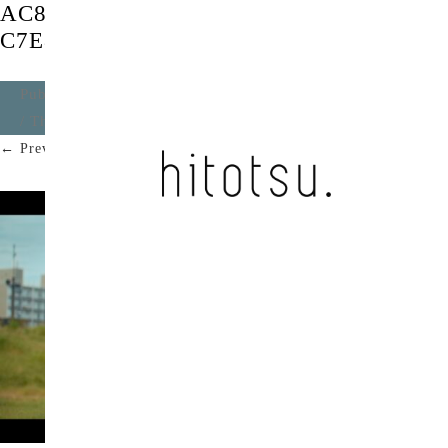
AC83A4DA-C521-455F-8CC6-
C7E8A28BA555
Published
2021年11月13日
at
1472 × 828
in
あっけない
/ The whimsical glider
.
← Previous
Next →