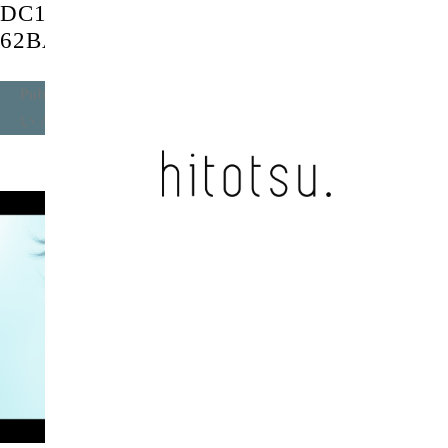
DC121CDA-B773-4D33-8311-
62BAE953E6DC
Published
2021年11月13日
at
1920 × 1080
in
あっけな
い / The whimsical glider
.
Next →