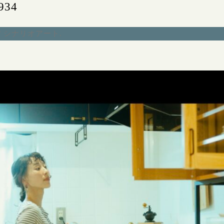
934
/ シナリオアート
.