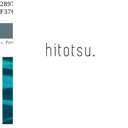
28975A4D-CAC7-444B-A4A5-
F37CD00C76D1
Published
2022年2月22日
at
2080 × 1170
in
By your
side / LOCAL CONNECT
.
← Previous
Next →