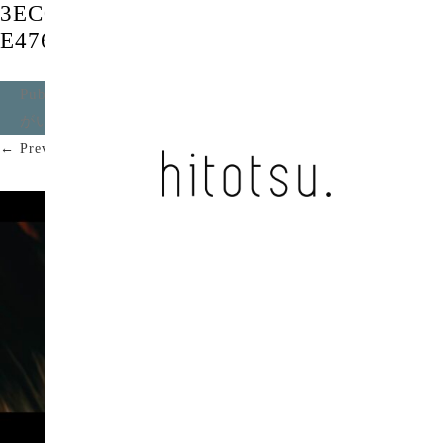
3EC0471A-D193-4F3D-84BB-
E47678CDDA1C
Published
2022年2月28日
at
2080 × 1170
in
愛想のまち
がい / 猫背のネイビーセゾン
.
← Previous
Next →