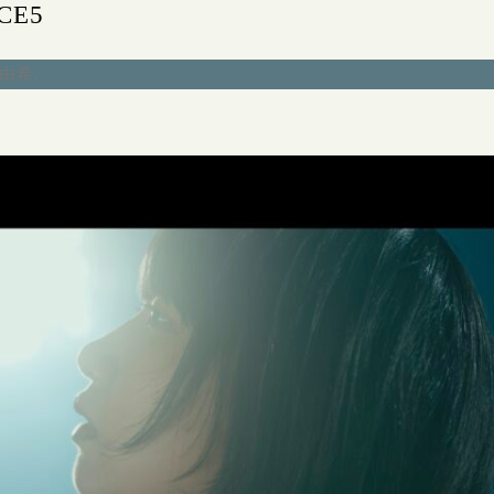
CE5
永由希
.