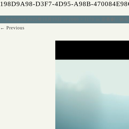
198D9A98-D3F7-4D95-A98B-470084E98
Published
2022年10月10日
at
2080 × 1170
in
茶番劇 / 徳
← Previous