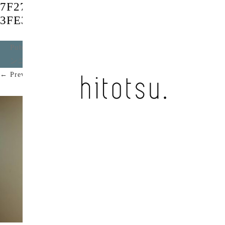
7F2783AC-0C91-4C3F-9EFE-
3FE31F054623
Published
2022年12月22日
at
2080 × 1170
in
ボブ / ア
ンユースレス
.
← Previous
Next →