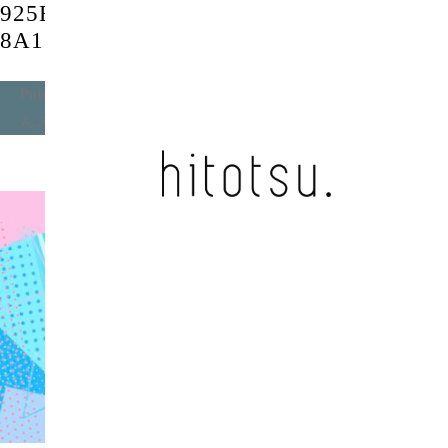
925B792F-DBA4-4944-8BE8-
8A1C374FD65F
Published
2023年5月10日
at
2080 × 1170
in
おにいちゃ
んス / アンスリューム
.
Next →