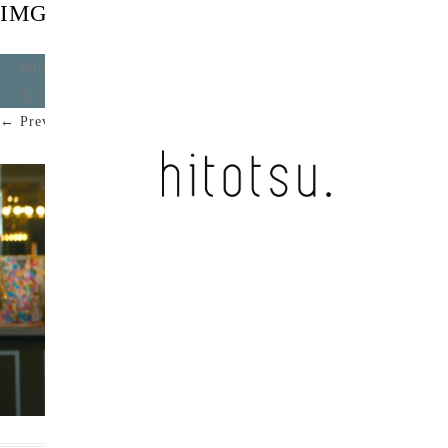
IMG_7656
Published
2023年9月22日
at
2080 × 1170
in
かっこよく
ないね / 中将タカノリ
.
← Previous
Next →