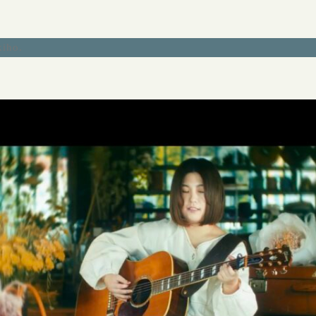
kiho
.