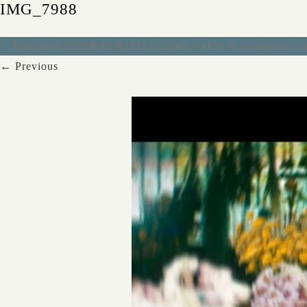
IMG_7988
Published
2023年12月15日
at
2080 × 1170
in
osmanthus / 
← Previous