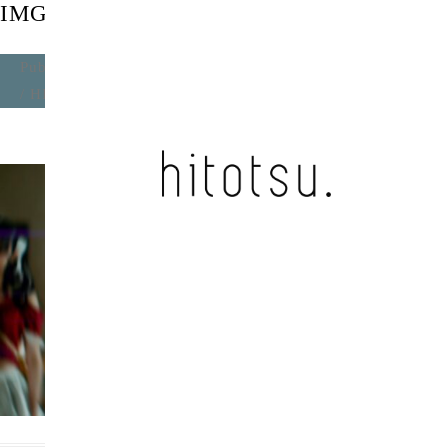
IMG_9016
Published
2024年3月12日
at
2096 × 1179
in
愛しい君へ
/ HIGH SPY DOLL
.
Next →