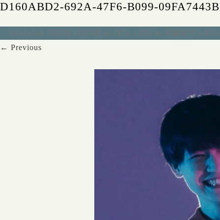
D160ABD2-692A-47F6-B099-09FA7443
Published
2021年12月5日
at
1472 × 828
in
京都男子 LIVE
← Previous