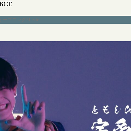
B6CE
オープニングMovie
.