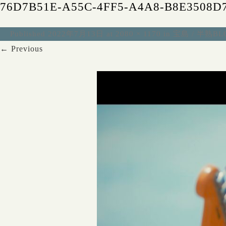
76D7B51E-A55C-4FF5-A4A8-B8E3508D
Published
2022年7月13日
at
2080 × 1170
in
宝島 / 半熟
← Previous