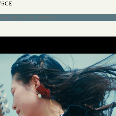
76CE
BLOOD ※水間鉄道ドラマ主題歌
.