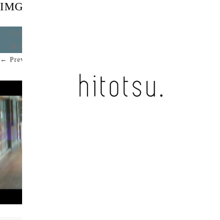
IMG_0191
Published
2024年7月5日
at
2096 × 1179
in
FLAG / 四方
雄大
.
← Previous
Next →