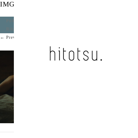
IMG_1195
Published
2024年10月31日
at
3500 × 1846
in
ただ /
Rihwa
.
← Previous
Next →