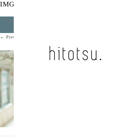
IMG_1307
Published
2024年12月6日
at
2096 × 1179
in
トワイライ
トシグナル / uuuni-te
.
← Previous
Next →