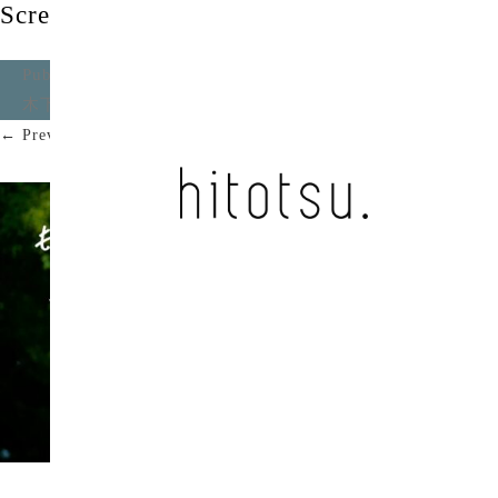
Screenshot
Published
2025年9月5日
at
2347 × 1320
in
ひと夏の恋 /
木下優真
.
← Previous
Next →
Screenshot