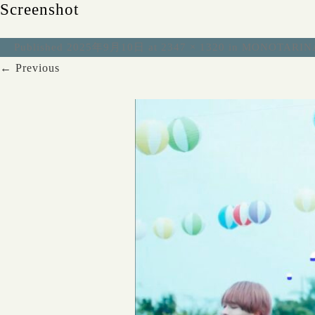
Screenshot
Published
2025年9月10日
at
2347 × 1320
in
MONOTAR
← Previous