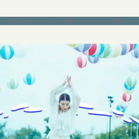
INAI / 猫背のネイビーセゾン ※映画「バッコン！」主題歌
.