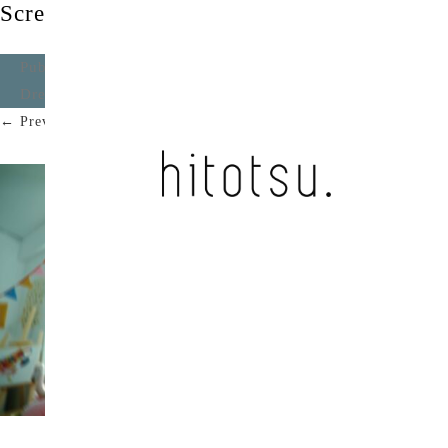
Screenshot
Published
2026年4月18日
at
2347 × 1320
in
Rainbow
Dream / you-to
.
← Previous
Next →
Screenshot